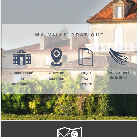
Ma ville pratique
Déploiement
Communauté
Office de
Payer
de la fibre
de
tourisme
sa
communes
facture