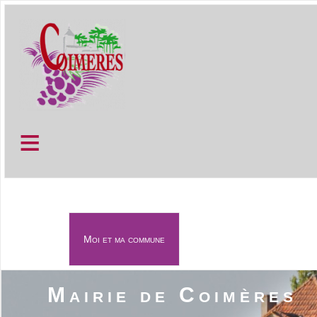
≡
Moi et ma commune
≡
Mairie de Coimères