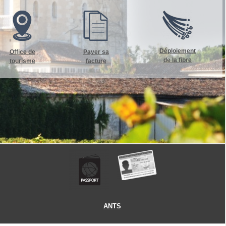
Déploiement
Office de
Payer sa
de la fibre
tourisme
facture
ANTS