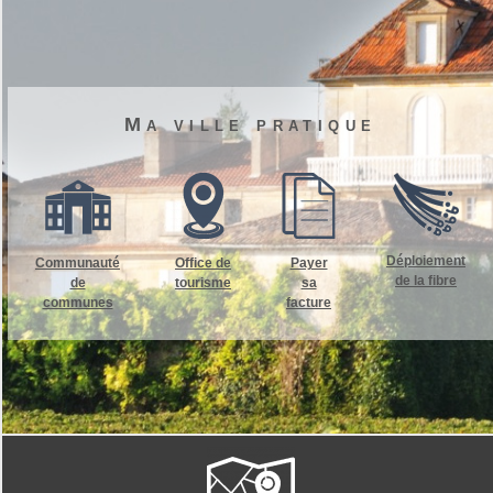
Ma ville pratique
Déploiement
Communauté
Office de
Payer
de la fibre
de
tourisme
sa
communes
facture