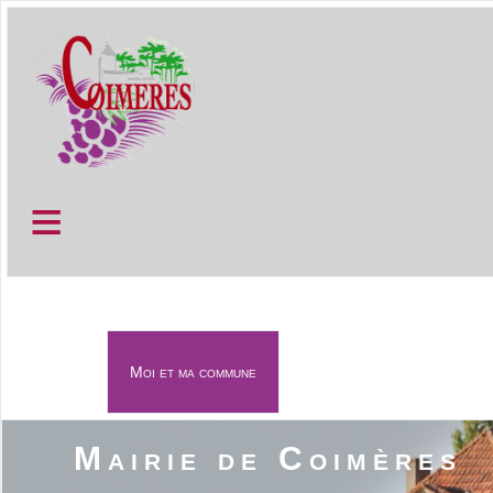
≡
Moi et ma commune
≡
Mairie de Coimères