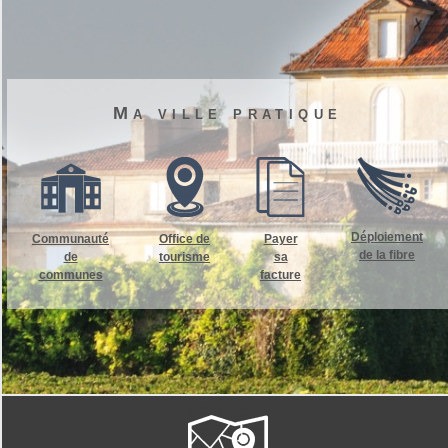
Ma ville pratique
Déploiement
Communauté
Office de
Payer
de la fibre
de
tourisme
sa
communes
facture