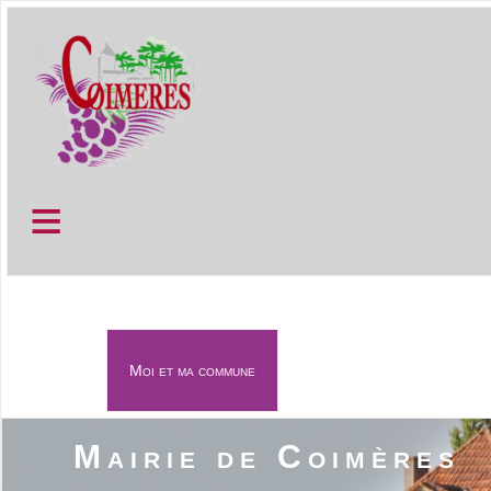
≡
Moi et ma commune
≡
Mairie de Coimères