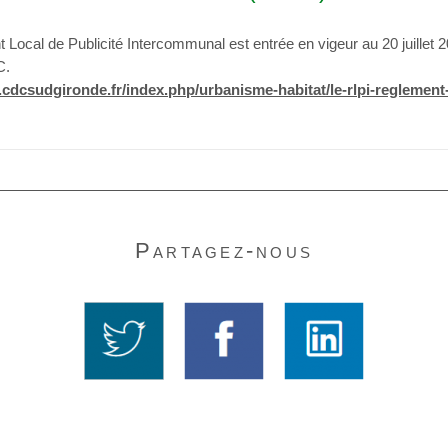
Local de Publicité Intercommunal est entrée en vigeur au 20 juillet 20
C.
cdcsudgironde.fr/index.php/urbanisme-habitat/le-rlpi-reglement
Partagez-nous