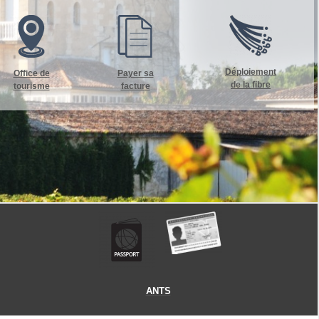
Déploiement
Office de
Payer sa
de la fibre
tourisme
facture
ANTS