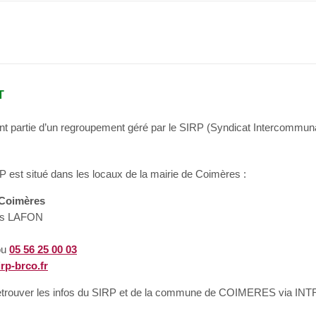
t
ont partie d’un regroupement géré par le SIRP (Syndicat Intercom
P est situé dans les locaux de la mairie de Coimères :
Coimères
es LAFON
ou
05 56 25 00 03
rp-brco.fr
retrouver les infos du SIRP et de la commune de COIMERES via 