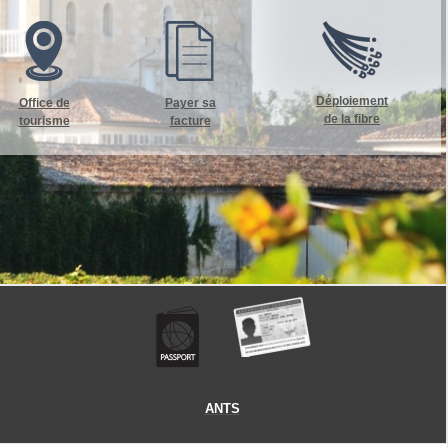
Déploiement
Office de
Payer sa
de la fibre
tourisme
facture
ANTS