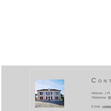
Con
Adresse :
1 Pl
Téléphone :
0
E-mail :
conta